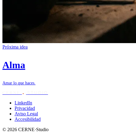
Próxima idea
Alma
Amar lo que haces.
STUDIO
CERNE
LinkedIn
Privacidad
Aviso Legal
Accesibilidad
© 2026 CERNE·Studio