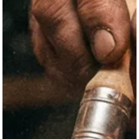
01
—
Identidad · Estrategia
Respeto
El secreto de los significados.